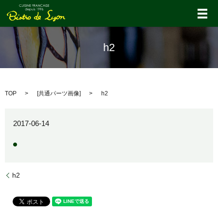
メ
h2
TOP
[
共通パーツ画像
]
h2
2017-06-14
h2