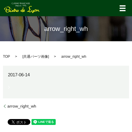
メ
arrow_right_wh
TOP
[
共通パーツ画像
]
arrow_right_wh
2017-06-14
arrow_right_wh