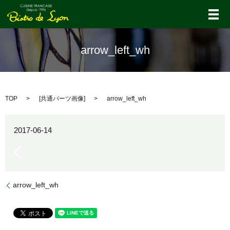
メ
arrow_left_wh
TOP
[
共通パーツ画像
]
arrow_left_wh
2017-06-14
arrow_left_wh